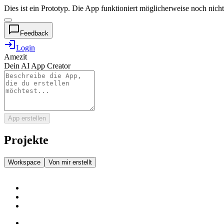
Dies ist ein Prototyp. Die App funktioniert möglicherweise noch nicht
chat_bubble_outline
Feedback
login
Login
Amezit
Dein AI App Creator
App erstellen
Projekte
Workspace
Von mir erstellt